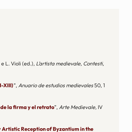
e L. Violi (ed.),
L’artista medievale, Contesti,
-XIII)
”,
Anuario de estudios medievales
50, 1
de la firma y el retrato
”,
Arte Medievale,
IV
 Artistic Reception of Byzantium in the