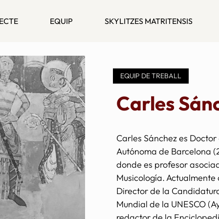
ECTE
EQUIP
SKYLITZES MATRITENSIS
EQUIP DE TREBALL
Carles Sán
Carles Sánchez es Doctor e
Autónoma de Barcelona (2
donde es profesor asocia
Musicología. Actualmente 
Director de la Candidatur
Mundial de la UNESCO (Ay
redactor de la Enciclope