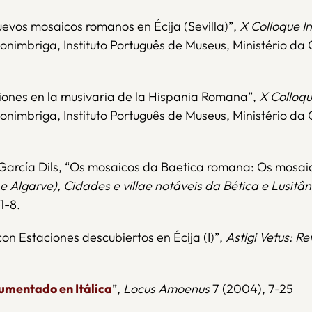
uevos mosaicos romanos en Écija (Sevilla)”,
X Colloque In
nimbriga, Instituto Português de Museus, Ministério da
ciones en la musivaria de la Hispania Romana”,
X Colloqu
onimbriga, Instituto Português de Museus, Ministério d
García Dils, “Os mosaicos da Baetica romana: Os mosaico
 Algarve), Cidades e villae notáveis da Bética e Lusitâ
1-8.
on Estaciones descubiertos en Écija (I)”,
Astigi Vetus: R
cumentado en Itálica
”,
Locus Amoenus
7 (2004), 7-25