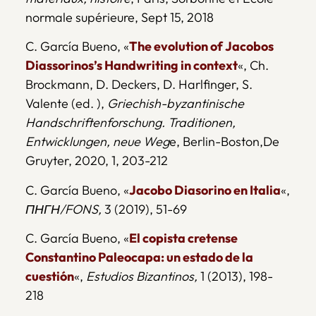
normale supérieure, Sept 15, 2018
C. García Bueno, «
The evolution of Jacobos
Diassorinos’s Handwriting in context
«, Ch.
Brockmann, D. Deckers, D. Harlfinger, S.
Valente (ed. ),
Griechish-byzantinische
Handschriftenforschung. Traditionen,
Entwicklungen, neue Weg
e, Berlin-Boston,De
Gruyter, 2020, 1, 203-212
C. García Bueno, «
Jacobo Diasorino en Italia
«,
ΠΗΓΗ/FONS,
3 (2019), 51-69
C. García Bueno, «
El copista cretense
Constantino Paleocapa: un estado de la
cuestión
«,
Estudios Bizantinos,
1 (2013), 198-
218